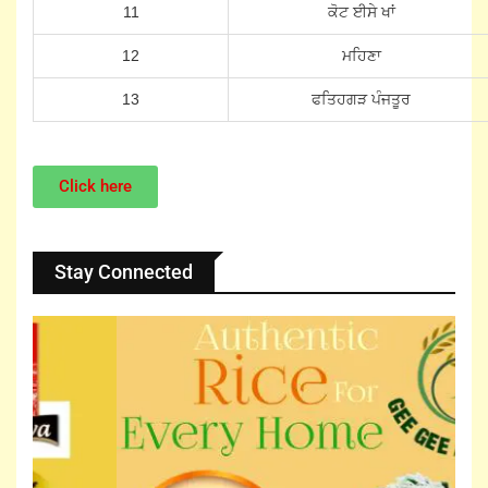
11
ਕੋਟ ਈਸੇ ਖਾਂ
12
ਮਹਿਣਾ
13
ਫਤਿਹਗੜ ਪੰਜਤੂਰ
Click here
Stay Connected