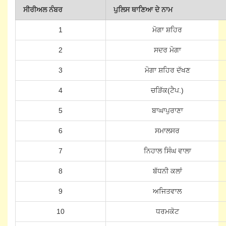
ਸੀਰੀਅਲ ਨੰਬਰ
ਪੁਲਿਸ ਥਾਣਿਆ ਦੇ ਨਾਮ
1
ਮੋਗਾ ਸ਼ਹਿਰ
2
ਸਦਰ ਮੋਗਾ
3
ਮੋਗਾ ਸ਼ਹਿਰ ਦੱਖਣ
4
ਚੜਿੱਕ(ਟੈਪ.)
5
ਬਾਘਾਪੁਰਾਣਾ
6
ਸਮਾਲਸਰ
7
ਨਿਹਾਲ ਸਿੰਘ ਵਾਲਾ
8
ਬੱਧਨੀ ਕਲਾਂ
9
ਅਜਿਤਵਾਲ
10
ਧਰਮਕੋਟ