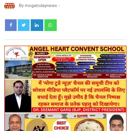
By
mogatodaynews
-
LinkedIn
Whatsapp