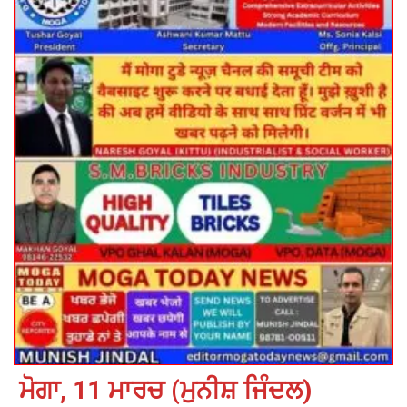
ਮੋਗਾ, 11 ਮਾਰਚ (ਮੁਨੀਸ਼ ਜਿੰਦਲ)