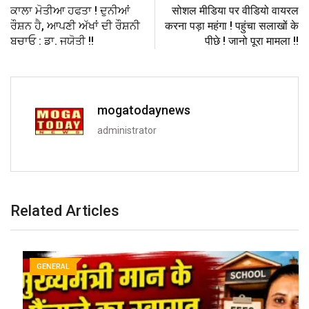
ਕਾਲਾ ਮੋਤੀਆ ਹਫਤਾ ! ਦੁਨੀਆਂ
सोशल मीडिया पर वीडियो वायरल
ਰੌਸ਼ਨ ਹੈ, ਆਪਣੀ ਅੱਖਾਂ ਦੀ ਰੌਸ਼ਨੀ
करना पड़ा महंगा ! पहुंचा सलाखों के
ਬਚਾਓ : ਡਾ. ਜਯੋਤੀ !!
पीछे ! जानो पूरा मामला !!
mogatodaynews
administrator
Related Articles
GENERAL