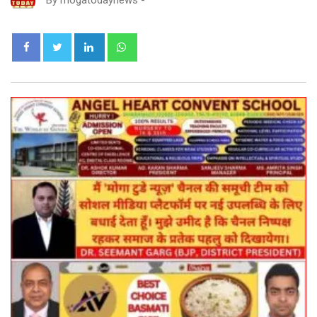
By
mogatodaynews
-
LinkedIn
Whatsapp