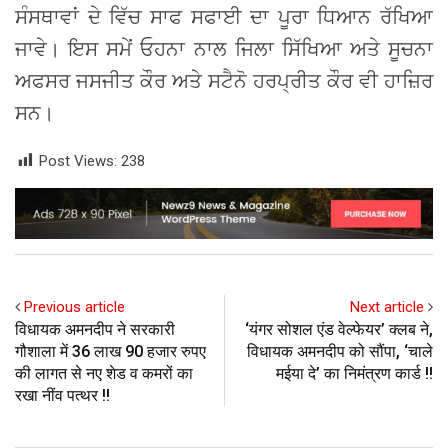
ਸੰਸਥਾਵਾਂ ਦੇ ਵਿੱਚ ਸਾਫ ਸਫਾਈ ਦਾ ਪੂਰਾ ਧਿਆਨ ਰੱਖਿਆ
ਜਾਵੇ। ਇਸ ਸਮੇਂ ਓਹਨਾ ਨਾਲ ਜਿਲਾ ਸਿੱਖਿਆ ਅਤੇ ਸੂਚਨਾ
ਅਫਸਰ ਜਸਜੀਤ ਕੌਰ ਅਤੇ ਸਟੈਨੋ ਹਰਪ੍ਰੀਤ ਕੌਰ ਵੀ ਹਾਜ਼ਿਰ
ਸਨ।
Post Views:
238
Previous article
Next article
विधायक अमनदीप ने सरकारी
‘यंगर सोशल एंड वेल्फेयर’ क्लब ने,
गौशाला में 36 लाख 90 हजार रुपए
विधायक अमनदीप को सौंपा, ‘चाले
की लागत से नए शेड व कमरों का
मईया दे’ का निमंत्रण कार्ड !!
रखा नींव पत्थर !!