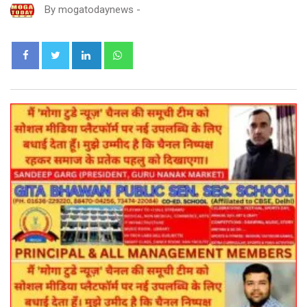
By
mogatodaynews
-
LinkedIn
Whatsapp