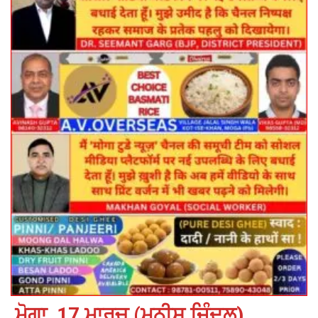
ਮੋਗਾ, 17 ਮਾਰਚ (ਮੁਨੀਸ਼ ਜਿੰਦਲ)