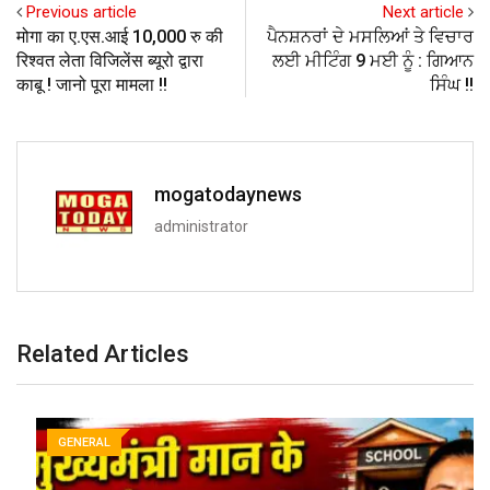
Previous article
Next article
मोगा का ए.एस.आई 10,000 रु की
ਪੈਨਸ਼ਨਰਾਂ ਦੇ ਮਸਲਿਆਂ ਤੇ ਵਿਚਾਰ
रिश्वत लेता विजिलेंस ब्यूरो द्वारा
ਲਈ ਮੀਟਿੰਗ 9 ਮਈ ਨੂੰ : ਗਿਆਨ
काबू ! जानो पूरा मामला !!
ਸਿੰਘ !!
mogatodaynews
administrator
Related Articles
GENERAL