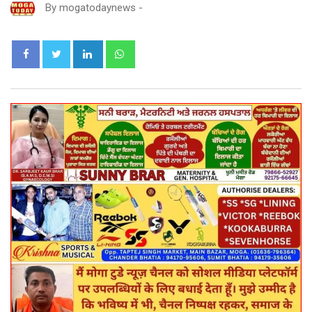
By
mogatodaynews
-
LinkedIn
Whatsapp