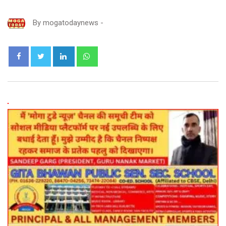
By
mogatodaynews
-
LinkedIn
Whatsapp