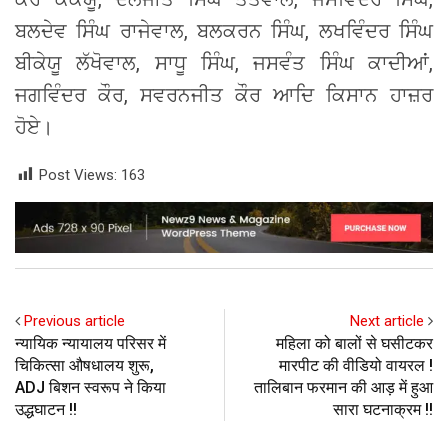
ਬਲਦੇਵ ਸਿੰਘ ਰਾਜੇਵਾਲ, ਬਲਕਰਨ ਸਿੰਘ, ਲਖਵਿੰਦਰ ਸਿੰਘ
ਬੀਕੇਯੂ ਲੱਖੋਵਾਲ, ਸਾਧੂ ਸਿੰਘ, ਜਸਵੰਤ ਸਿੰਘ ਕਾਦੀਆਂ,
ਜਗਵਿੰਦਰ ਕੌਰ, ਸਵਰਨਜੀਤ ਕੌਰ ਆਦਿ ਕਿਸਾਨ ਹਾਜ਼ਰ
ਹੋਏ।
Post Views:
163
Previous article
Next article
न्यायिक न्यायालय परिसर में
महिला को बालों से घसीटकर
चिकित्सा औषधालय शुरू,
मारपीट की वीडियो वायरल !
ADJ बिशन स्वरूप ने किया
तालिबान फरमान की आड़ में हुआ
उद्धघाटन !!
सारा घटनाक्रम !!