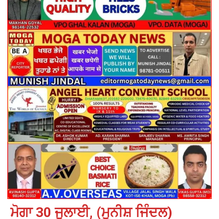
ਮੋਗਾ 30 ਜੁਲਾਈ, (ਮੁਨੀਸ਼ ਜਿੰਦਲ)