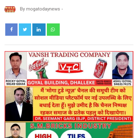
By
mogatodaynews
-
LinkedIn
Whatsapp