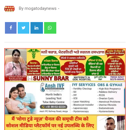
By
mogatodaynews
-
LinkedIn
Whatsapp