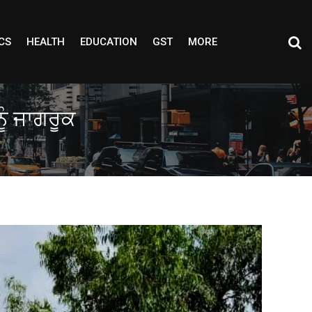
CS
HEALTH
EDUCATION
GST
MORE
ਨੂੰ ਜਾਗਰੂਕ