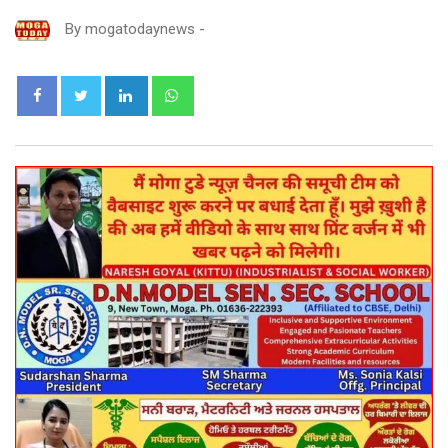
By
mogatodaynews
-
LinkedIn
Whatsapp