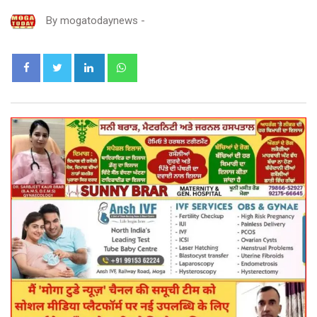
By
mogatodaynews
-
LinkedIn
Whatsapp