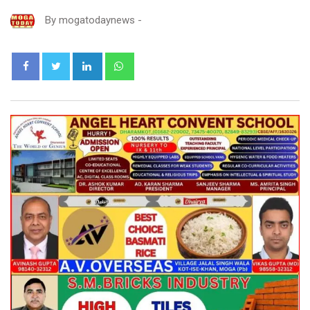
By
mogatodaynews
-
LinkedIn
Whatsapp