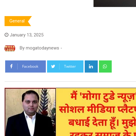
General
January 13, 2025
By
mogatodaynews
-
LinkedIn
Whatsapp
Facebook
Twitter