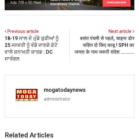
Previous article
Next article
18-19 ਸਾਲ ਦੇ ਮੁੰਡੇ ਕੁੜੀਆਂ ਨੂੰ
बसंत पंचमी से पहले, चाइना डोर
25 ਜਨਵਰੀ ਨੂੰ ਵੰਡੇ ਜਾਣਗੇ ਫ਼ੋਟੋ
सहित दो किए काबू ! SPH का
ਵਾਲੇ ਸ਼ਨਾਖ਼ਤੀ ਕਾਰਡ : DC
जनता के नाम जरूरी संदेश …………
ਸਾਰੰਗਲ
mogatodaynews
administrator
Related Articles