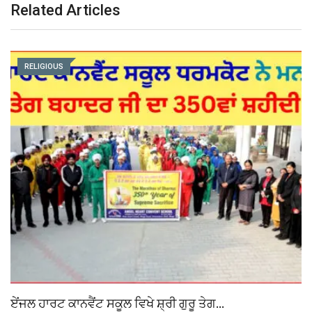
Related Articles
RELIGIOUS
ਏਂਜਲ ਹਾਰਟ ਕਾਨਵੈਂਟ ਸਕੂਲ ਵਿਖੇ ਸ਼੍ਰੀ ਗੁਰੂ ਤੇਗ…