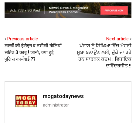
Previous article
Next article
लाखों की हैरोइन व नशीली गोलियों
ਪੰਜਾਬ ਨੂੰ ਸਿੱਖਿਆ ਵਿੱਚ ਮੋਹਰੀ
सहित 3 काबू ! जानो, क्या हुई
ਸੂਬਾ ਬਣਾਉਣ ਲਈ, ਚੁੱਕੇ ਜਾ ਰਹੇ
पुलिस कार्यवाई ??
ਹਨ ਸਾਰਥਕ ਕਦਮ : ਵਿਧਾਇਕ
ਦਵਿੰਦਰਜੀਤ !!
mogatodaynews
administrator