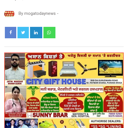
By
mogatodaynews
-
LinkedIn
Whatsapp