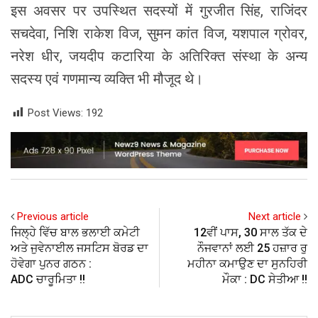
इस अवसर पर उपस्थित सदस्यों में गुरजीत सिंह, राजिंदर
सचदेवा, निशि राकेश विज, सुमन कांत विज, यशपाल ग्रोवर,
नरेश धीर, जयदीप कटारिया के अतिरिक्त संस्था के अन्य
सदस्य एवं गणमान्य व्यक्ति भी मौजूद थे।
Post Views:
192
Previous article
Next article
ਜਿਲ੍ਹੇ ਵਿੱਚ ਬਾਲ ਭਲਾਈ ਕਮੇਟੀ
12ਵੀਂ ਪਾਸ, 30 ਸਾਲ ਤੱਕ ਦੇ
ਅਤੇ ਜੁਵੇਨਾਈਲ ਜਸਟਿਸ ਬੋਰਡ ਦਾ
ਨੌਜਵਾਨਾਂ ਲਈ 25 ਹਜ਼ਾਰ ਰੁ
ਹੋਵੇਗਾ ਪੁਨਰ ਗਠਨ :
ਮਹੀਨਾ ਕਮਾਉਣ ਦਾ ਸੁਨਹਿਰੀ
ADC ਚਾਰੂਮਿਤਾ !!
ਮੌਕਾ : DC ਸੇਤੀਆ !!