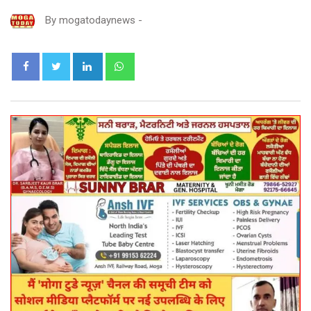
By
mogatodaynews
-
LinkedIn
Whatsapp