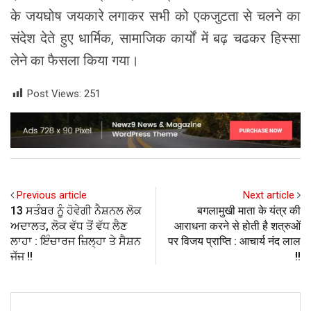
के जयघोष जयकारे लगाकर सभी को एकजुटता से चलने का
संदेश देते हुए धार्मिक, सामाजिक कार्यों में बढ़ चढकर हिस्सा
लेने का फैसला किया गया।
Post Views:
251
Previous article
Next article
13 ਸਤੰਬਰ ਨੂੰ ਹੋਵੇਗੀ ਨੈਸ਼ਨਲ ਲੋਕ
बगलामुखी माता के यंत्र की
ਅਦਾਲਤ, ਲੋਕ ਵੱਧ ਤੋਂ ਵੱਧ ਲੈਣ
आराधना करने से होती है शत्रुओं
ਲਾਹਾ : ਇੰਚਾਰਜ ਜ਼ਿਲ੍ਹਾ ਤੇ ਸੈਸ਼ਨ
पर विजय प्राप्ति : आचार्य नंद लाल
ਜੱਜ !!
!!