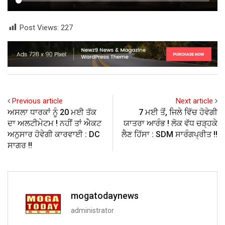
Post Views:
227
Previous article
Next article
ਅਸਲਾ ਧਾਰਕਾਂ ਨੂੰ 20 ਮਈ ਤੱਕ
7 ਮਈ ਤੋਂ, ਜਿਲੇ ਵਿੱਚ ਹੋਵੇਗੀ
ਦਾ ਅਲਟੀਮੇਟਮ ! ਨਹੀਂ ਤਾਂ ਐਕਟ
ਯਾਤਰਾ ਆਰੰਭ ! ਲੋਕ ਵੱਧ ਚੜ੍ਹਕੇ
ਅਨੁਸਾਰ ਹੋਵੇਗੀ ਕਾਰਵਾਈ : DC
ਲੈਣ ਹਿੱਸਾ : SDM ਸਾਰੰਗਪ੍ਰੀਤ !!
ਸਾਗਰ !!
mogatodaynews
administrator