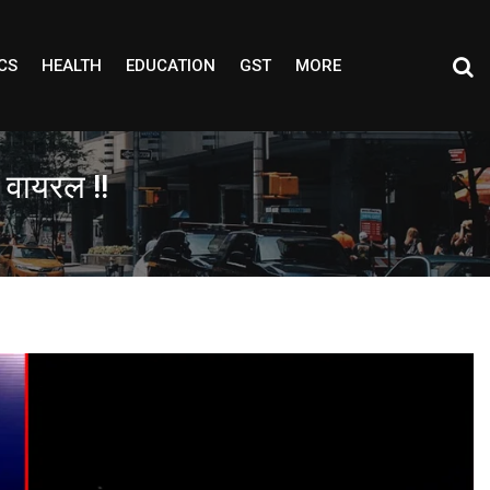
CS
HEALTH
EDUCATION
GST
MORE
 वायरल !!