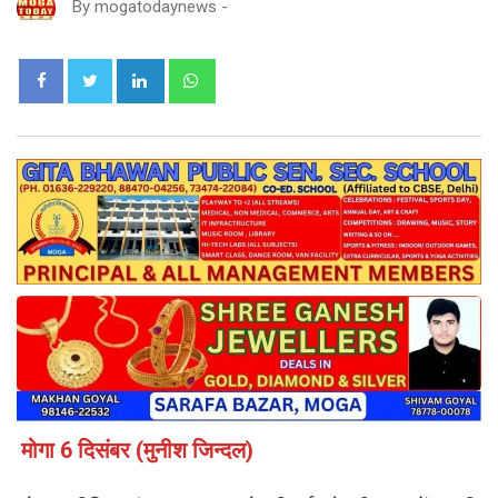
By
mogatodaynews
-
LinkedIn
Whatsapp
मोगा 6 दिसंबर (मुनीश जिन्दल)