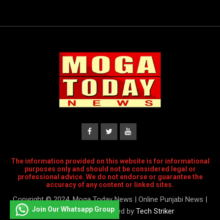
The information provided on this website is for informational
purposes only and should not be considered legal or
professional advice. We do not endorse or guarantee the
accuracy of any content or linked sites.
Copyright © 2024, Moga Today News | Online Punjabi News |
Join Our Whatsapp Group
Designed and Developed by
Tech Striker