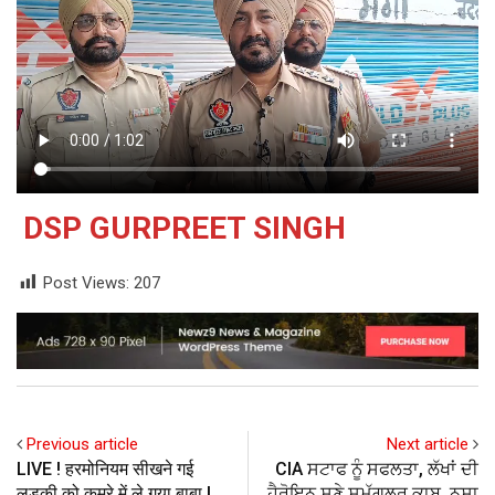
DSP GURPREET SINGH
Post Views:
207
Previous article
Next article
LIVE ! हरमोनियम सीखने गई
CIA ਸਟਾਫ ਨੂੰ ਸਫਲਤਾ, ਲੱਖਾਂ ਦੀ
लड़की को कमरे में ले गया बाबा !
ਹੈਰੋਇਨ ਸਣੇ ਸਮੱਗਲਰ ਕਾਬੂ, ਨਸ਼ਾ