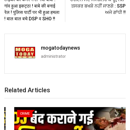
गांव हुआ इकट्ठा ! बाबे की बनाई
ਤਸਕਰ ਬਖਸ਼ੇ ਨਹੀਂ ਜਾਣਗੇ : SSP
रेल ! पुलिस पार्टी पर भी हुआ हमला
ਅਜੇ ਗਾਂਧੀ !!
! बाल बाल बचे DSP व SHO !!
mogatodaynews
administrator
Related Articles
CRIME