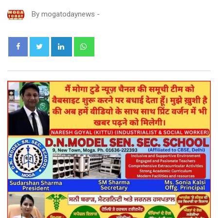
By
mogatodaynews
-
LinkedIn
Whatsapp