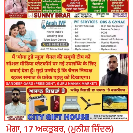
ਮੋਗਾ, 17 ਅਕਤੂਬਰ, (ਮੁਨੀਸ਼ ਜਿੰਦਲ)