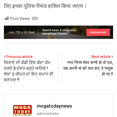
लिए इनका पुलिस रीमांड हासिल किया जाएगा।
Post Views:
203
Previous article
Next article
ਕਿਰਾਏ ਦੀ ਗੱਡੀ ਵਿੱਚ ਗੰਦਾ ਕੱਮ
नगर निगम मेयर चन्नी के वो पल,
ਕਰਦੇ 3 ਦੋਸਤ ਚੜ੍ਹੇ ਅੜਿਕੇ !
जब अपनी मां को याद कर, वे भावुक
ਲੱਖਾਂ ਰੁ ਕੀਮਤ ਦਾ ਇਹ ਸਮਾਨ ਵੀ
हो गए !!
ਬਰਾਮਦ !!
mogatodaynews
administrator