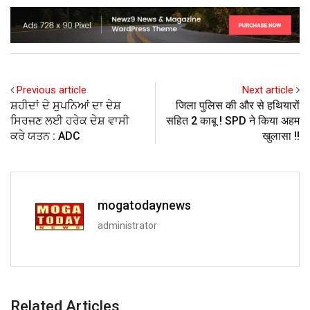
Previous article
Next article
ਸ਼ਹੀਦਾਂ ਦੇ ਸੁਪਨਿਆਂ ਦਾ ਦੇਸ਼
जिला पुलिस की और से हथियारों
ਸਿਰਜਣ ਲਈ ਹਰੇਕ ਦੇਸ਼ ਵਾਸੀ
सहित 2 काबू ! SPD ने किया अहम
ਕਰੇ ਯਤਨ : ADC
खुलासा !!
mogatodaynews
administrator
Related Articles