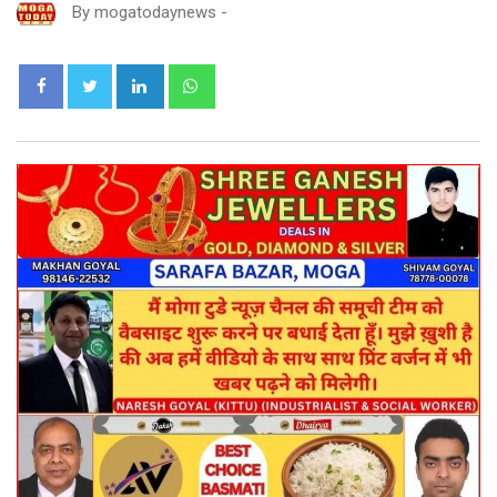
By
mogatodaynews
-
LinkedIn
Whatsapp