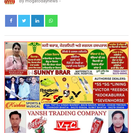
By
mogatodaynews
-
LinkedIn
Whatsapp