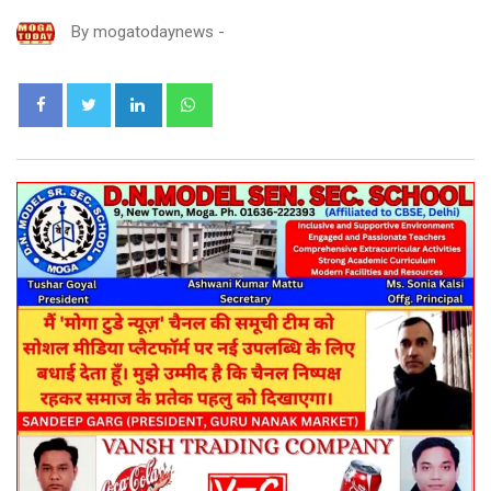
By
mogatodaynews
-
LinkedIn
Whatsapp