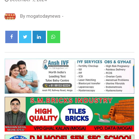
By
mogatodaynews
-
LinkedIn
Whatsapp