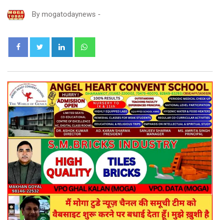
By
mogatodaynews
-
LinkedIn
Whatsapp