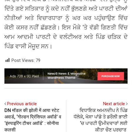
ਦਿੱਤੇ ਗਏ ਸਤਿਕਾਰ ਨੂੰ ਕਦੇ ਨਹੀਂ ਭੁੱਲਣਗੇ ਅਤੇ ਪਾਰਟੀ ਦੀਆਂ
ਨੀਤੀਆਂ ਅਤੇ ਵਿਚਾਰਧਾਰਾ ਨੂੰ ਘਰ ਘਰ ਪਹੁੰਚਾਉਣ ਵਿੱਚ
ਕੋਈ ਕਸਰ ਨਹੀਂ ਛੱਡਣਗੇ। ਇਸ ਮੌਕੇ ‘ਤੇ ਵੱਡੀ ਗਿਣਤੀ ਵਿੱਚ
ਆਮ ਆਦਮੀ ਪਾਰਟੀ ਦੇ ਵਲੰਟੀਅਰ ਅਤੇ ਪਿੰਡ ਚੜਿਕ ਦੇ
ਪਿੰਡ ਵਾਸੀ ਮੌਜੂਦ ਸਨ।
Post Views:
79
Previous article
Next article
DN मॉडल की झोली में आया स्टेट
ਵਿਧਾਇਕ ਅਮਨਦੀਪ ਨੇ ਪਿੰਡ
अवार्ड, ‘गोल्डन प्रिंसिपल अवॉर्ड’ व
ਧੱਲੇਕੇ, ਖੋਸਾ ਪਾਂਡੋ ਤੇ ਡਰੌਲੀ ਭਾਈ
‘इंस्पाइरिंग टीचर अवॉर्ड’ : सोनीया
‘ਚ ਪਾਰਟੀ ਉਮੀਦਵਾਰਾਂ ਲਈ
कलसी
ਕੀਤਾ ਚੌਣ ਪ੍ਰਚਾਰ