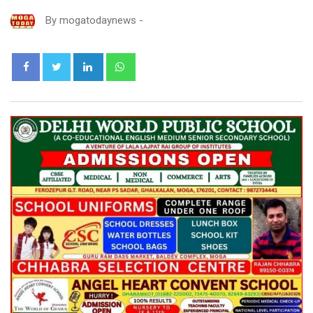
By
mogatodaynews
-
LinkedIn
Whatsapp