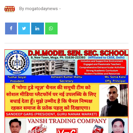
By
mogatodaynews
-
LinkedIn
Whatsapp