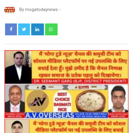
By
mogatodaynews
-
LinkedIn
Whatsapp