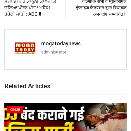
ਮੋਗਾ ਦੀ ਗੈਰ ਕਾਨੂੰਨੀ ਕਾਲੋਨੀ ਤੇ
वाल्मीकि सभा व म्युनिसिपल
ਚਲਿਆ ਪੀਲਾ ਪੰਜਾ ! ਮੁਹਿਮ
इंप्लाइज फैडरेशन द्वारा विधायक
ਰਹੇਗੀ ਜਾਰੀ : ADC !!
अमनदीप सम्मानित !!
mogatodaynews
administrator
Related Articles
CRIME