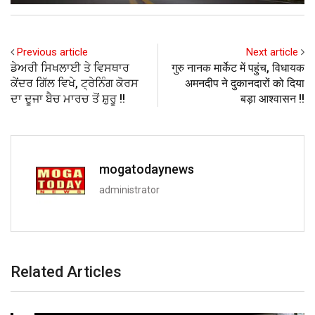
Previous article
Next article
ਡੇਅਰੀ ਸਿਖਲਾਈ ਤੇ ਵਿਸਥਾਰ
गुरु नानक मार्केट में पहुंच, विधायक
ਕੇਂਦਰ ਗਿੱਲ ਵਿਖੇ, ਟ੍ਰੇਨਿੰਗ ਕੋਰਸ
अमनदीप ने दुकानदारों को दिया
ਦਾ ਦੂਜਾ ਬੈਚ ਮਾਰਚ ਤੋਂ ਸ਼ੁਰੂ !!
बड़ा आश्वासन !!
mogatodaynews
administrator
Related Articles