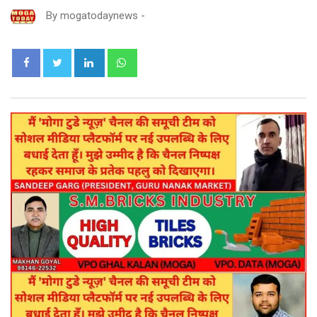
By
mogatodaynews
-
LinkedIn
Whatsapp