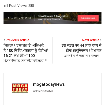
Post Views:
288
Previous article
Next article
ਜ਼ਿਲ੍ਹਾ ਪ੍ਰਸ਼ਾਸ਼ਨ ਤੇ ਅਲਿਮਕੋ
इस स्कूल का 44 लाख रुपए से
ਨੇ 100 ਦਿਵਿਆਂਗਜਨਾਂ ਨੂੰ ਵੰਡੀਆਂ
होगा आधुनिकरण ! विधायक
16.21 ਲੱਖ ਦੀਆਂ 100
अमनदीप ने रखा नींव पत्थर !!
ਮੋਟਰਾਇਜ਼ਡ ਟਰਾਈਸਾਈਕਲਾਂ !!
mogatodaynews
administrator