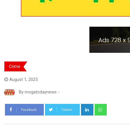
Crime
August 1, 2025
By
mogatodaynews
-
LinkedIn
Whatsapp
Facebook
Twitter