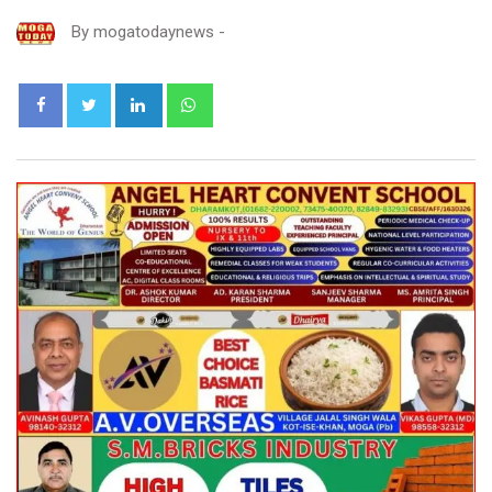
By
mogatodaynews
-
LinkedIn
Whatsapp