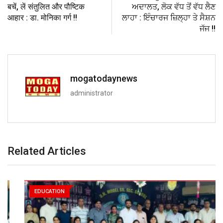
बचें, लें संतुलित और पौष्टिक
ਅਦਾਲਤ, ਲੋਕ ਵੱਧ ਤੋਂ ਵੱਧ ਲੈਣ
आहार : डा. मोनिका गर्ग !!
ਲਾਹਾ : ਇੰਚਾਰਜ ਜ਼ਿਲ੍ਹਾ ਤੇ ਸੈਸ਼ਨ
ਜੱਜ !!
mogatodaynews
administrator
Related Articles
EDUCATION