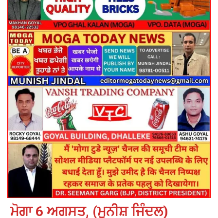
ਮੋਗਾ 6 ਅਗਸਤ, (ਮੁਨੀਸ਼ ਜਿੰਦਲ)