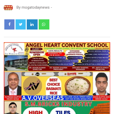
By
mogatodaynews
-
LinkedIn
Whatsapp