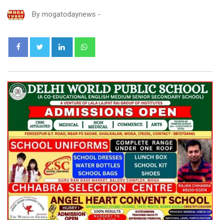
By
mogatodaynews
-
LinkedIn
Whatsapp