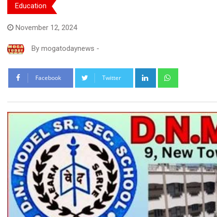
Education
November 12, 2024
By
mogatodaynews
-
LinkedIn
Whatsapp
Facebook
Twitter