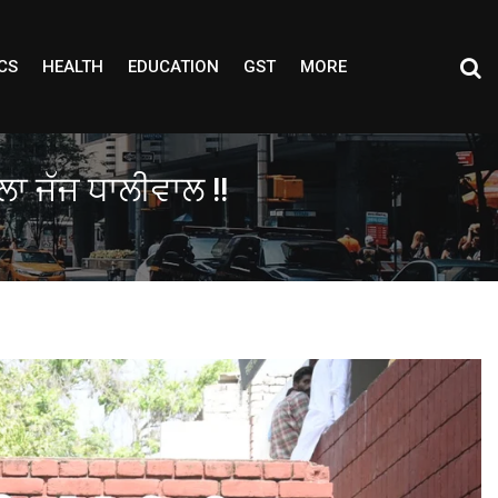
CS
HEALTH
EDUCATION
GST
MORE
ਜਿਲਾ ਜੱਜ ਧਾਲੀਵਾਲ !!