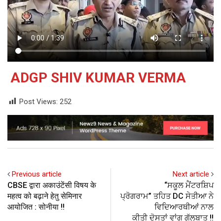
ADGP SHIV KUMAR VERMA
Post Views:
252
Previous article
Next article
CBSE द्वारा अकाउंटेंसी विषय के
“ਸਕੂਲ ਮੈਂਟਰਸ਼ਿਪ
महत्व को बढ़ाने हेतु सेमिनार
ਪ੍ਰੋਗਰਾਮ” ਤਹਿਤ DC ਸੇਤੀਆ ਨੇ
आयोजित : सोनीया !!
ਵਿਦਿਆਰਥੀਆਂ ਨਾਲ
ਕੀਤੀ ਦੋਸਤਾਂ ਵਾਂਗ ਗੱਲਬਾਤ !!